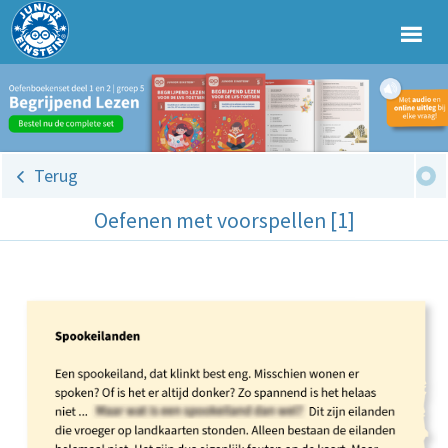
Terug
Oefenen met voorspellen [1]