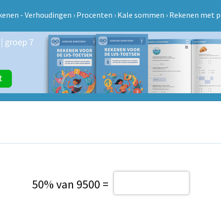
kenen - Verhoudingen
›
Procenten
›
Kale sommen
›
Rekenen met p
50% van 9500 =