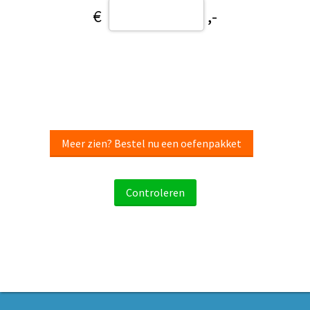
€
,-
Meer zien? Bestel nu een oefenpakket