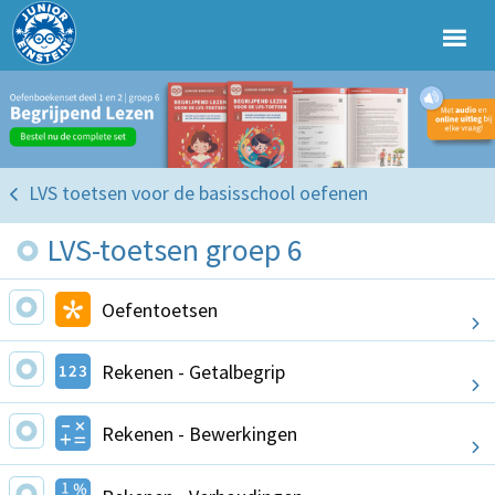
LVS toetsen voor de basisschool oefenen
LVS-toetsen groep 6
Oefentoetsen
Rekenen - Getalbegrip
Rekenen - Bewerkingen