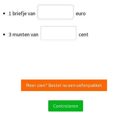
1 briefje van
euro
3 munten van
cent
Meer zien? Bestel nu een oefenpakket