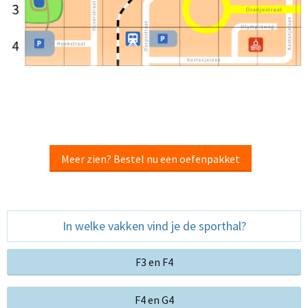
Meer zien? Bestel nu een oefenpakket
In welke vakken vind je de sporthal?
F3 en F4
F4 en G4