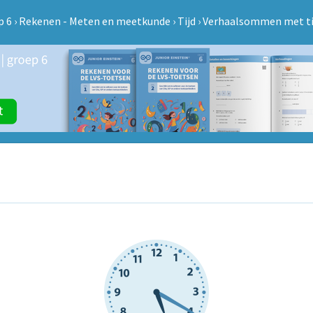
p 6
›
Rekenen - Meten en meetkunde
›
Tijd
›
Verhaalsommen met tij