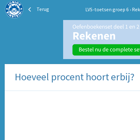
Terug
LVS-toetsen groep 6
›
Rek
Hoeveel procent hoort erbij?