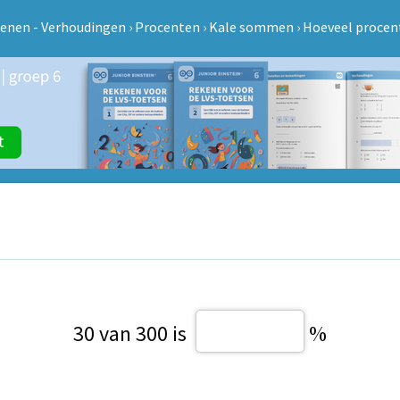
enen - Verhoudingen
›
Procenten
›
Kale sommen
›
Hoeveel procent
30 van 300 is
%