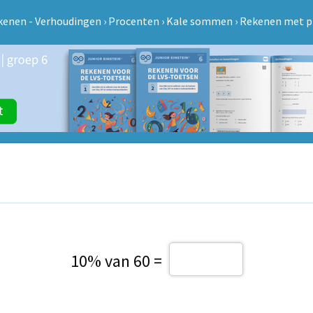
kenen - Verhoudingen
›
Procenten
›
Kale sommen
›
Rekenen met p
10% van 60 =