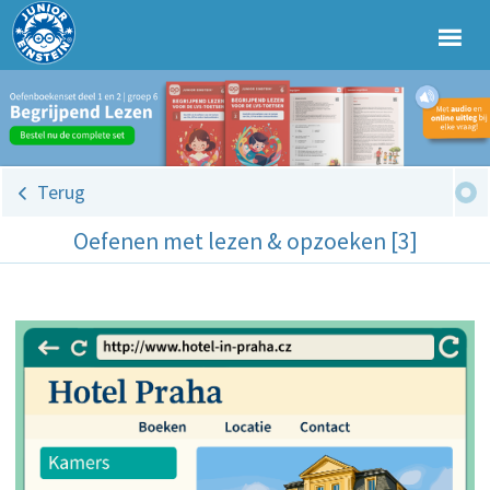
Terug
Oefenen met lezen & opzoeken [3]